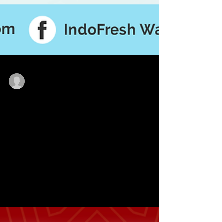
indofreshwatermwb
21 Apr 2022
1 menit membaca
Menjaga Kesehatan di Musim
Hujan
Tubuh manusia sangatlah sensitif terhadap
perubahan suhu terlebih ketika pergantian musim dari
musim kemarau ke musim penghujan. Kondisi...