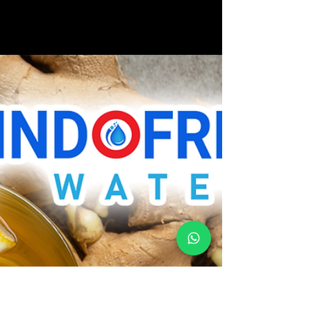
indofreshwatermwb
21 Apr 2022
1 menit membaca
Happy Chinese New Year 2021
Gong Xi Fa Cai. Semoga tahun baru Imlek 2021
membawa kebaikan dan rezeki yang berlimpah untuk
kita semua. . . #indofreshwater #indofresh...