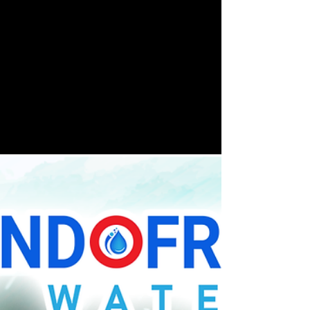
indofreshwatermwb
21 Apr 2022
1 menit membaca
Manfaat Vitamin C untuk Daya
tahan Tubuh
Fungsi dari vitamin C yang paling banyak diketahui
orang adalah dalam menjaga daya tahan tubuh.
Padahal, fungsi vitamin C bagi tubuh...